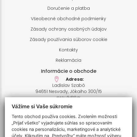
Doručenie a platba
Všeobecné obchodné podmienky
Zásady ochrany osobných údajov
Zásady používania súborov cookie
Kontakty
Reklamácia
Informácie o obchode
Adresa:
Ladislav Szabó
94651 Nesvady, Jókaiho 300/15
prevádzka:
94651 Nesvady,Farské pole 1
Vážíme si Vaše súkromie
IČO: 33658412,
IČ DPH: SK1020426935
Tento obchod používa cookies. Zvolením možnosti
Bankový účet:
„Prijať všetko“ vyjadrujete súhlas so spracovaním
SK7811110000006770201009
cookies na personalizáciu, marketingové a analytické
IBAN: UNCRSKBX
účely. Kliknutím na „Predvoľby“ máte možnosť výberu