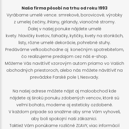
Naša firma pôsobí na trhu od roku 1993
Vyrábame umelé vence: smrekové, borovicové; výrobky
z umelej čečiny, ihlany, girlandy, vianočné stromy.
Ďalej v našej ponuke nájdete umelé
kvety: hlavičky kvetov, ťahačky, kytičky, kvety na stonkách,
listy, rôzne umelé dekorácie, pohrebné stuhy.
Predáváme veľkoobchodne aj konečným spotrebiteľom,
čo realizujeme predajom cez náš e-shop.
Môžeme Vás navštíviť vzorovým autom priamo vo Vašich
obchodných priestoroch, alebo nás môžete návštíviť na
prevádzke Farské pole 1, Nesvady.
Na našej adrese môžete nájst aj maloobchod kde
nájdete aj širokú ponuku zdobených vencov, ktoré sú
veľmi bohato, moderne aj esteticky ozdobené.
V každom pripade sa snažime aby sme Vám vyhoveli,
aby boli spokojní naši zákaznici.
Taktiež Vám ponúkame rozličné ZĽAVY, viac informácií