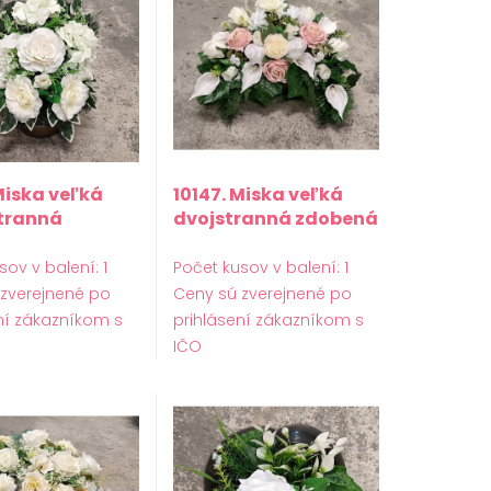
Miska veľká
10147. Miska veľká
tranná
dvojstranná zdobená
ná
sov v balení: 1
Počet kusov v balení: 1
 zverejnené po
Ceny sú zverejnené po
ní zákazníkom s
prihlásení zákazníkom s
IČO