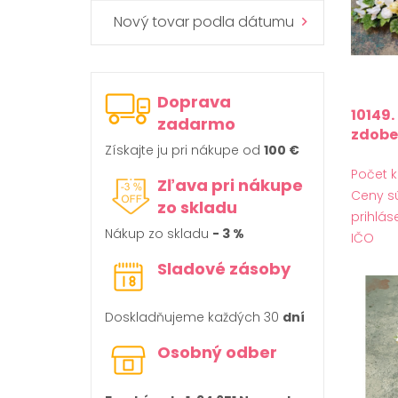
Nový tovar podla dátumu
Doprava
10149
zadarmo
zdob
Získajte ju pri nákupe od
100 €
Počet k
Zľava pri nákupe
Ceny s
zo skladu
prihlás
Nákup zo skladu
- 3 %
IČO
Sladové zásoby
Doskladňujeme každých 30
dní
Osobný odber