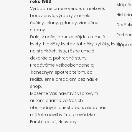
roku 1993
Môj úče
Vyrábame umelé vence: smrekové,
Históri
borovicové; výrobky z umelej
čečiny, ihlany, girlandy, vianočné
Darčeko
stromy.
Partne
Ďalej v našej ponuke nájdete umelé
kvety: hlavičky kvetov, ťahačky, kytičky, kvety
Mapa s
na stonkách, listy, rôzne umelé
dekorácie, pohrebné stuhy.
Predáváme veľkoobchodne aj
konečným spotrebiteľom, čo
realizujeme predajom cez náš e-
shop.
Môžeme Vás navštíviť vzorovým
autom priamo vo Vašich
obchodných priestoroch, alebo nás
môžete návštíviť na prevádzke
Farské pole 1, Nesvady.