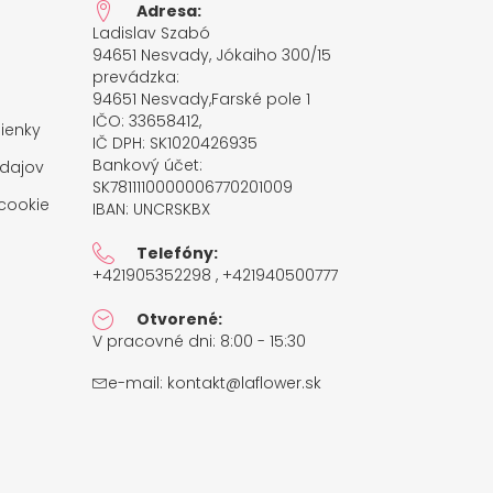
Adresa:
Ladislav Szabó
94651 Nesvady, Jókaiho 300/15
prevádzka:
94651 Nesvady,Farské pole 1
IČO: 33658412,
ienky
IČ DPH: SK1020426935
Bankový účet:
dajov
SK7811110000006770201009
cookie
IBAN: UNCRSKBX
Telefóny:
+421905352298 , +421940500777
Otvorené:
V pracovné dni: 8:00 - 15:30
e-mail:
kontakt@laflower.sk