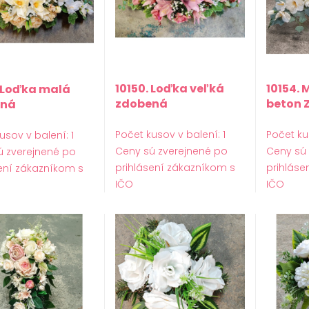
10150. Loďka veľká
10154.
. Loďka malá
zdobená
beton 
ená
Počet kusov v balení: 1
Počet ku
usov v balení: 1
Ceny sú zverejnené po
Ceny sú
ú zverejnené po
prihlásení zákazníkom s
prihláse
ení zákazníkom s
IČO
IČO