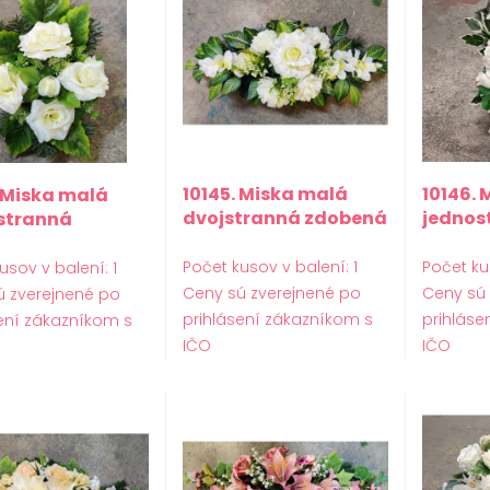
10145. Miska malá
10146. 
. Miska malá
dvojstranná zdobená
jednos
stranná
zdobe
ená
Počet kusov v balení: 1
Počet ku
usov v balení: 1
Ceny sú zverejnené po
Ceny sú
ú zverejnené po
prihlásení zákazníkom s
prihláse
ení zákazníkom s
IČO
IČO