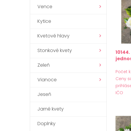
Vence
Kytice
Kvetové hlavy
Stonkové kvety
10144
jedno
Zeleň
zdob
Počet k
Ceny s
Vianoce
prihlás
IČO
Jeseň
Jarné kvety
Doplnky