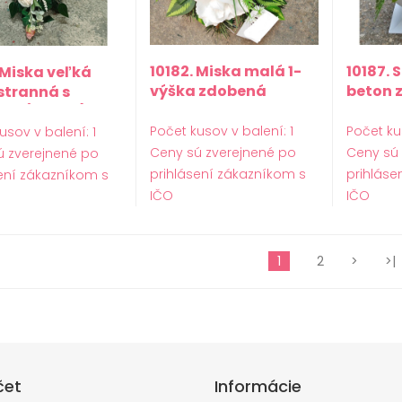
10182. Miska malá 1-
10187. 
 Miska veľká
výška zdobená
beton 
stranná s
ou (Kalich)
Počet kusov v balení: 1
Počet ku
usov v balení: 1
Ceny sú zverejnené po
Ceny sú
ú zverejnené po
prihlásení zákazníkom s
prihláse
ení zákazníkom s
IČO
IČO
1
2
>
>|
čet
Informácie