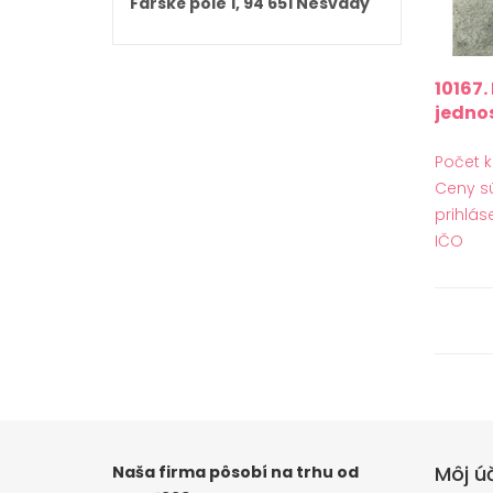
Farské pole 1, 94 651 Nesvady
10167.
jedno
nožičk
Počet k
Ceny s
prihlás
IČO
Môj ú
Naša firma pôsobí na trhu od