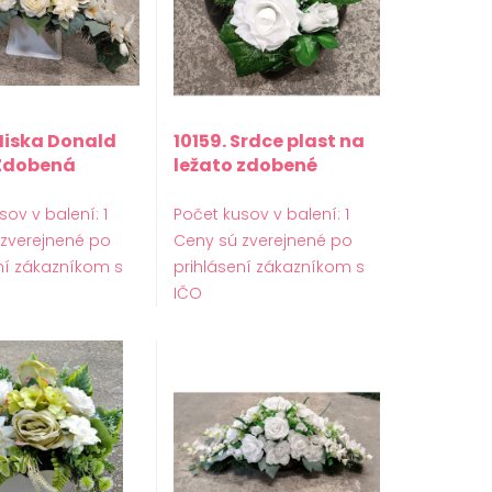
 Miska Donald
10159. Srdce plast na
Zdobená
ležato zdobené
sov v balení: 1
Počet kusov v balení: 1
 zverejnené po
Ceny sú zverejnené po
ní zákazníkom s
prihlásení zákazníkom s
IČO