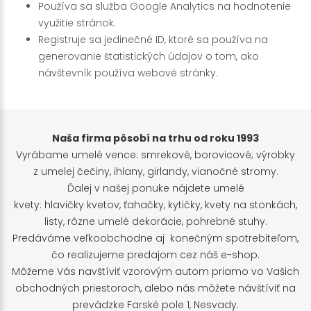
Používa sa služba Google Analytics na hodnotenie
využitie stránok.
Registruje sa jedinečné ID, ktoré sa používa na
generovanie štatistických údajov o tom, ako
návštevník používa webové stránky.
Naša firma pôsobí na trhu od roku 1993
Vyrábame umelé vence: smrekové, borovicové; výrobky
z umelej čečiny, ihlany, girlandy, vianočné stromy.
Ďalej v našej ponuke nájdete umelé
kvety: hlavičky kvetov, ťahačky, kytičky, kvety na stonkách,
listy, rôzne umelé dekorácie, pohrebné stuhy.
Predáváme veľkoobchodne aj konečným spotrebiteľom,
čo realizujeme predajom cez náš e-shop.
Môžeme Vás navštíviť vzorovým autom priamo vo Vašich
obchodných priestoroch, alebo nás môžete návštíviť na
prevádzke Farské pole 1, Nesvady.