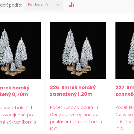
adiť podľa:
Predvolené
226. Smrek horský
227. S
Smrek horský
zasnežený 1,20m
zasnež
žený 0,70m
Počet kusov v balení: 1
Počet ku
usov v balení: 1
Ceny sú zverejnené po
Ceny sú
ú zverejnené po
prihlásení zákazníkom s
prihláse
ení zákazníkom s
IČO
IČO