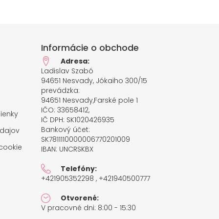
Informácie o obchode
Adresa:
Ladislav Szabó
94651 Nesvady, Jókaiho 300/15
prevádzka:
94651 Nesvady,Farské pole 1
IČO: 33658412,
ienky
IČ DPH: SK1020426935
Bankový účet:
dajov
SK7811110000006770201009
cookie
IBAN: UNCRSKBX
Telefóny:
+421905352298 , +421940500777
Otvorené:
V pracovné dni: 8:00 - 15:30