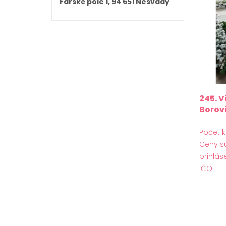
Farské pole 1, 94 651 Nesvady
245. 
Borov
Počet k
Ceny s
prihlás
IČO