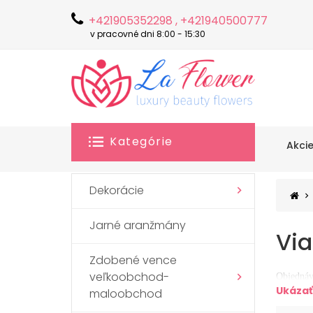
+421905352298 , +421940500777
v pracovné dni 8:00 - 15:30
Kategórie
Akci
Dekorácie
Jarné aranžmány
Vi
Zdobené vence
veľkoobchod-
Objednáv
Ukázať
maloobchod