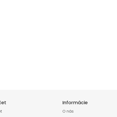
čet
Informácie
t
O nás