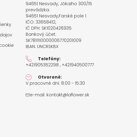
94651 Nesvady, Jókaiho 300/15
prevádzka:
94651 Nesvady,Farské pole 1
IČO: 33658412,
ienky
IČ DPH: SK1020426935
Bankový účet:
dajov
SK7811110000006770201009
cookie
IBAN: UNCRSKBX
Telefóny:
+421905352298 , +421940500777
Otvorené:
V pracovné dni: 8:00 - 15:30
e-mail:
kontakt@laflower.sk