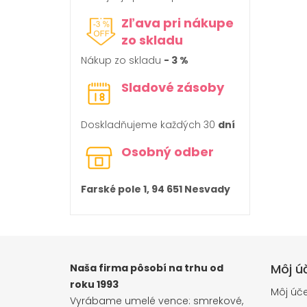
Zľava pri nákupe
zo skladu
Nákup zo skladu
- 3 %
Sladové zásoby
Doskladňujeme každých 30
dní
Osobný odber
Farské pole 1, 94 651 Nesvady
Môj ú
Naša firma pôsobí na trhu od
roku 1993
Môj úče
Vyrábame umelé vence: smrekové,