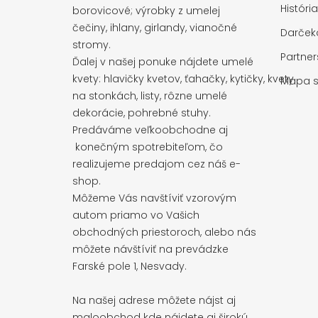
Históri
borovicové; výrobky z umelej
čečiny, ihlany, girlandy, vianočné
Darčeko
stromy.
Partne
Ďalej v našej ponuke nájdete umelé
kvety: hlavičky kvetov, ťahačky, kytičky, kvety
Mapa s
na stonkách, listy, rôzne umelé
dekorácie, pohrebné stuhy.
Predáváme veľkoobchodne aj
konečným spotrebiteľom, čo
realizujeme predajom cez náš e-
shop.
Môžeme Vás navštíviť vzorovým
autom priamo vo Vašich
obchodných priestoroch, alebo nás
môžete návštíviť na prevádzke
Farské pole 1, Nesvady.
Na našej adrese môžete nájst aj
maloobchod kde nájdete aj širokú