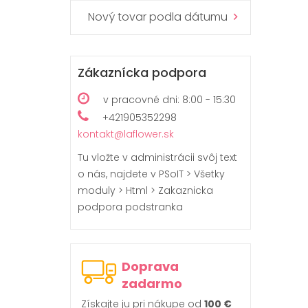
Nový tovar podla dátumu
Zákaznícka podpora
v pracovné dni: 8:00 - 15:30
+421905352298
kontakt@laflower.sk
Tu vložte v administrácii svôj text
o nás, najdete v PSoIT > Všetky
moduly > Html > Zakaznicka
podpora podstranka
Doprava
zadarmo
Získajte ju pri nákupe od
100 €