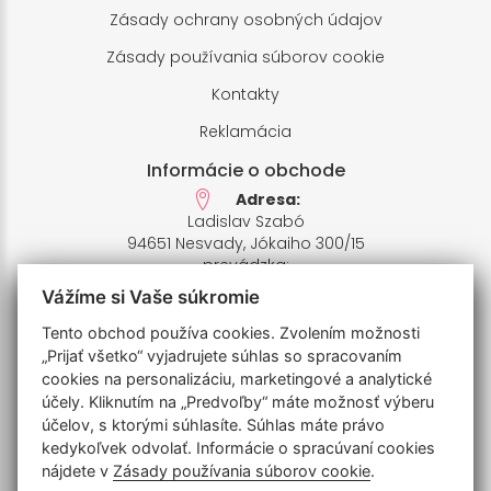
Zásady ochrany osobných údajov
Zásady používania súborov cookie
Kontakty
Reklamácia
Informácie o obchode
Adresa:
Ladislav Szabó
94651 Nesvady, Jókaiho 300/15
prevádzka:
94651 Nesvady,Farské pole 1
Vážíme si Vaše súkromie
IČO: 33658412,
IČ DPH: SK1020426935
Tento obchod používa cookies. Zvolením možnosti
Bankový účet:
„Prijať všetko“ vyjadrujete súhlas so spracovaním
SK7811110000006770201009
cookies na personalizáciu, marketingové a analytické
IBAN: UNCRSKBX
účely. Kliknutím na „Predvoľby“ máte možnosť výberu
účelov, s ktorými súhlasíte. Súhlas máte právo
Telefóny:
kedykoľvek odvolať. Informácie o spracúvaní cookies
+421905352298 , +421940500777
nájdete v
Zásady používania súborov cookie
.