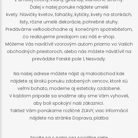
Ďalej v našej ponuke nájdete umelé
kvety: hlavičky kvetov, ťahačky, kytičky, kvety na stonkách,
listy, rôzne umelé dekorácie, pohrebné stuhy.
Predáváme veľkoobchodne aj konečným spotrebiteľom,
čo realizujeme predajom cez náš e-shop.
Môžeme Vás navštíviť vzorovým autom priamo vo Vašich
obchodných priestoroch, alebo nás môžete návštíviť na
prevádzke Farské pole 1, Nesvady.
Na našej adrese môžete nájst aj maloobchod kde
nájdete aj širokú ponuku zdobených vencov, ktoré sú
veľmi bohato, moderne aj esteticky ozdobené.
V každom pripade sa snažime aby sme Vám vyhoveli,
aby boli spokojní naši zákaznici.
Taktiež Vám ponúkame rozličné ZĽAVY, viac informácií
nájdete na stránke
Doprava, platba
Spojte sa s nami cez sociálne siete