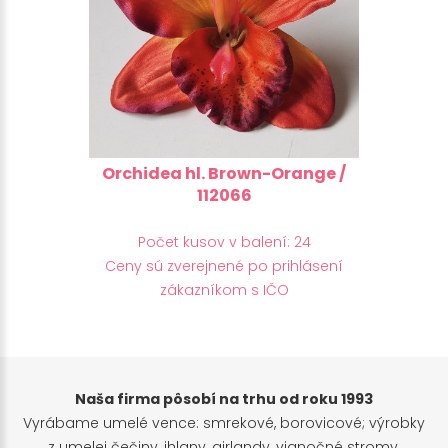
Orchidea hl. Brown-Orange /
112066
Počet kusov v balení: 24
Ceny sú zverejnené po prihlásení
zákazníkom s IČO
Naša firma pôsobí na trhu od roku 1993
Vyrábame umelé vence: smrekové, borovicové; výrobky
z umelej čečiny, ihlany, girlandy, vianočné stromy.