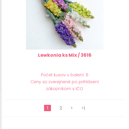
Lewkonia ks Mix / 3616
Počet kusov v balení: 6
Ceny sú zverejnené po prihlásení
zákazníkom s IČO
1
2
>
>|