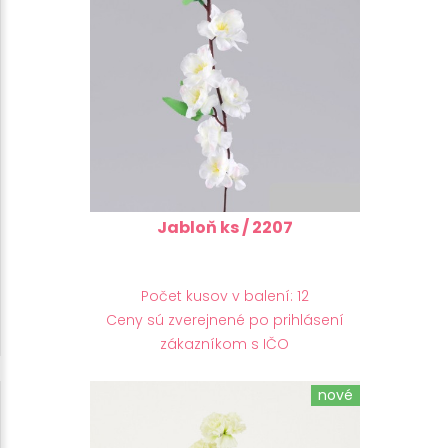
Jabloň ks / 2207
Počet kusov v balení: 12
Ceny sú zverejnené po prihlásení
zákazníkom s IČO
nové