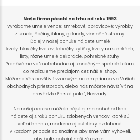
Naša firma pôsobí na trhu od roku 1993
Vyrábame umelé vence: smrekové, borovicové; výrobky
z umelej čečiny, ihlany, girlandy, vianočné stromy.
Ďalej v našej ponuke nájdete umelé
kvety: hlavičky kvetov, ťahačky, kytičky, kvety na stonkách,
listy, rôzne umelé dekorácie, pohrebné stuhy.
Predáváme veľkoobchodne aj konečným spotrebiteľom,
čo realizujeme predajom cez náš e-shop.
Môžeme Vás navštíviť vzorovým autom priamo vo Vašich
obchodných priestoroch, alebo nás môžete návštíviť na
prevádzke Farské pole 1, Nesvady.
Na našej adrese môžete nájst aj maloobchod kde
nájdete aj širokú ponuku zdobených vencov, ktoré sú
veľmi bohato, moderne aj esteticky ozdobené.
V každom pripade sa snažime aby sme Vám vyhoveli,
aby boli spokojní naši zákaznici.