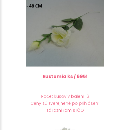
Eustomia ks / 6951
Počet kusov v balení: 6
Ceny sú zverejnené po prihlásení
zákazníkom s IČO