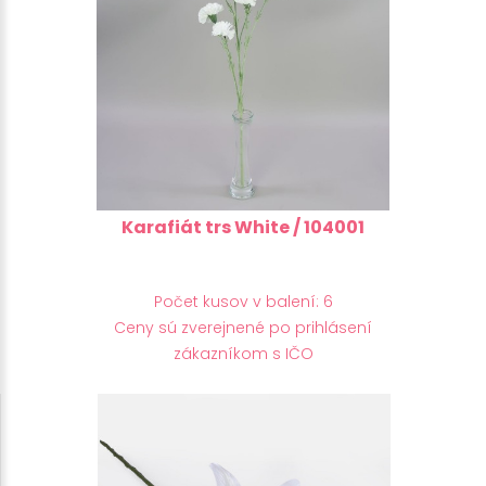
Karafiát trs White / 104001
Počet kusov v balení: 6
Ceny sú zverejnené po prihlásení
zákazníkom s IČO