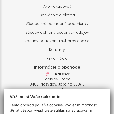
Ako nakupovať
Doručenie a platba
Všeobecné obchodné podmienky
Zásady ochrany osobných údajov
Zásady používania súborov cookie
Kontakty
Reklamácia
Informácie o obchode
Adresa:
Ladislav Szabó
94651 Nesvady, Jókaiho 300/15
prevádzka:
94651 Nesvady,Farské pole 1
Vážíme si Vaše súkromie
IČO: 33658412,
IČ DPH: SK1020426935
Tento obchod používa cookies. Zvolením možnosti
Bankový účet:
„Prijať všetko“ vyjadrujete súhlas so spracovaním