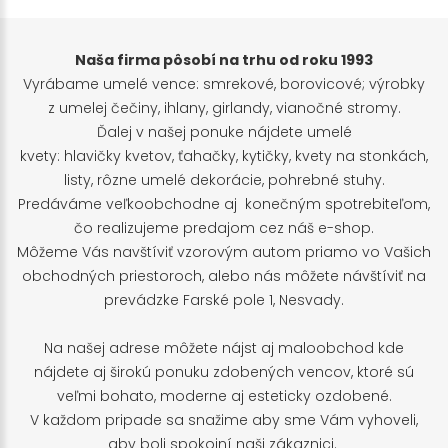
Naša firma pôsobí na trhu od roku 1993
Vyrábame umelé vence: smrekové, borovicové; výrobky
z umelej čečiny, ihlany, girlandy, vianočné stromy.
Ďalej v našej ponuke nájdete umelé
kvety: hlavičky kvetov, ťahačky, kytičky, kvety na stonkách,
listy, rôzne umelé dekorácie, pohrebné stuhy.
Predáváme veľkoobchodne aj konečným spotrebiteľom,
čo realizujeme predajom cez náš e-shop.
Môžeme Vás navštíviť vzorovým autom priamo vo Vašich
obchodných priestoroch, alebo nás môžete návštíviť na
prevádzke Farské pole 1, Nesvady.
Na našej adrese môžete nájst aj maloobchod kde
nájdete aj širokú ponuku zdobených vencov, ktoré sú
veľmi bohato, moderne aj esteticky ozdobené.
V každom pripade sa snažime aby sme Vám vyhoveli,
aby boli spokojní naši zákaznici.