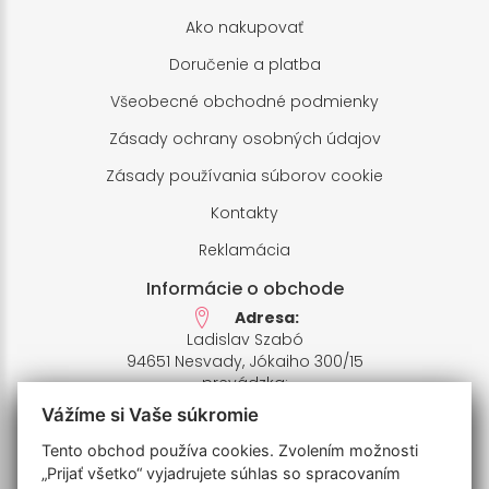
Ako nakupovať
Doručenie a platba
Všeobecné obchodné podmienky
Zásady ochrany osobných údajov
Zásady používania súborov cookie
Kontakty
Reklamácia
Informácie o obchode
Adresa:
Ladislav Szabó
94651 Nesvady, Jókaiho 300/15
prevádzka:
94651 Nesvady,Farské pole 1
Vážíme si Vaše súkromie
IČO: 33658412,
IČ DPH: SK1020426935
Tento obchod používa cookies. Zvolením možnosti
Bankový účet:
„Prijať všetko“ vyjadrujete súhlas so spracovaním