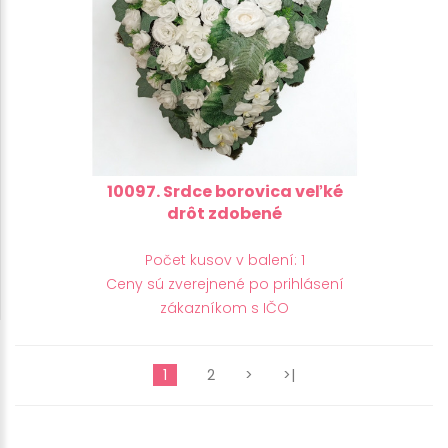
10097. Srdce borovica veľké
drôt zdobené
Počet kusov v balení: 1
Ceny sú zverejnené po prihlásení
zákazníkom s IČO
1
2
>
>|