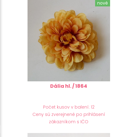
nové
Dália hl. / 1864
Počet kusov v balení: 12
Ceny sú zverejnené po prihlásení
zákazníkom s IČO