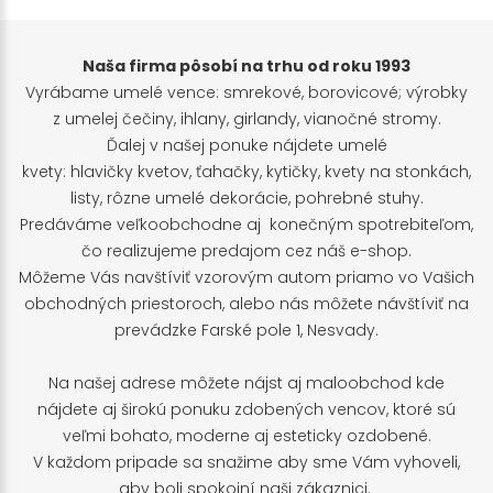
Naša firma pôsobí na trhu od roku 1993
Vyrábame umelé vence: smrekové, borovicové; výrobky
z umelej čečiny, ihlany, girlandy, vianočné stromy.
Ďalej v našej ponuke nájdete umelé
kvety: hlavičky kvetov, ťahačky, kytičky, kvety na stonkách,
listy, rôzne umelé dekorácie, pohrebné stuhy.
Predáváme veľkoobchodne aj konečným spotrebiteľom,
čo realizujeme predajom cez náš e-shop.
Môžeme Vás navštíviť vzorovým autom priamo vo Vašich
obchodných priestoroch, alebo nás môžete návštíviť na
prevádzke Farské pole 1, Nesvady.
Na našej adrese môžete nájst aj maloobchod kde
nájdete aj širokú ponuku zdobených vencov, ktoré sú
veľmi bohato, moderne aj esteticky ozdobené.
V každom pripade sa snažime aby sme Vám vyhoveli,
aby boli spokojní naši zákaznici.