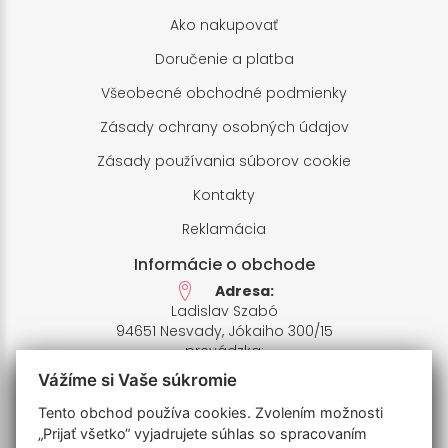
Ako nakupovať
Doručenie a platba
Všeobecné obchodné podmienky
Zásady ochrany osobných údajov
Zásady používania súborov cookie
Kontakty
Reklamácia
Informácie o obchode
Adresa:
Ladislav Szabó
94651 Nesvady, Jókaiho 300/15
prevádzka:
94651 Nesvady,Farské pole 1
Vážíme si Vaše súkromie
IČO: 33658412,
IČ DPH: SK1020426935
Tento obchod používa cookies. Zvolením možnosti
Bankový účet:
„Prijať všetko“ vyjadrujete súhlas so spracovaním