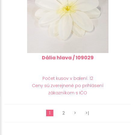
Dália hlava / 109029
Počet kusov v balení: 12
Ceny sú zverejnené po prihlásení
zákazníkom s IČO
1
2
>
>|