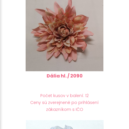
Dália hl. / 2090
Počet kusov v balení: 12
Ceny sú zverejnené po prihlásení
zákazníkom s IČO