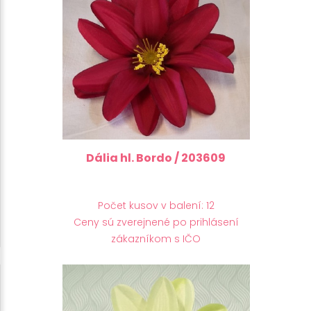
Dália hl. Bordo / 203609
Počet kusov v balení: 12
Ceny sú zverejnené po prihlásení
zákazníkom s IČO