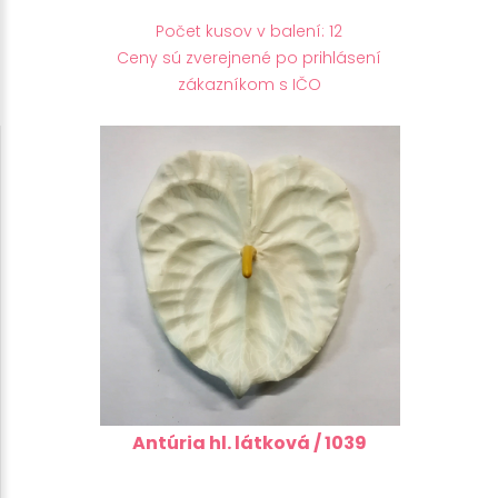
Počet kusov v balení: 12
Ceny sú zverejnené po prihlásení
zákazníkom s IČO
Antúria hl. látková / 1039