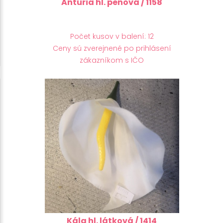
Antúria hl. penová / 1158
Počet kusov v balení: 12
Ceny sú zverejnené po prihlásení
zákazníkom s IČO
Kála hl. látková / 1414