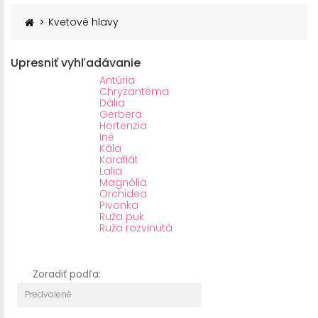
Kvetové hlavy
Upresniť vyhľadávanie
Antúria
Chryzantéma
Dália
Gerbera
Hortenzia
Iné
Kála
Karafiát
Lalia
Magnólia
Orchidea
Pivonka
Ruža puk
Ruža rozvinutá
Zoradiť podľa: