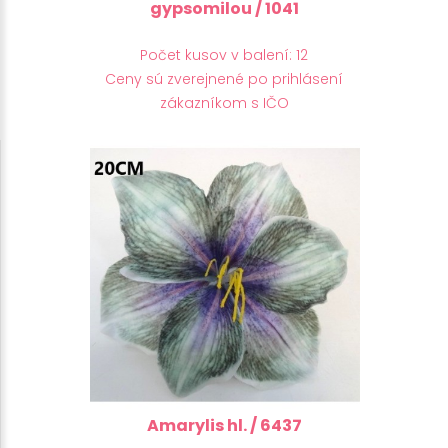
gypsomilou / 1041
Počet kusov v balení: 12
Ceny sú zverejnené po prihlásení
zákazníkom s IČO
Amarylis hl. / 6437