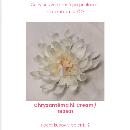
Ceny sú zverejnené po prihlásení
zákazníkom s IČO
Chryzantéma hl. Cream /
193501
Počet kusov v balení: 12