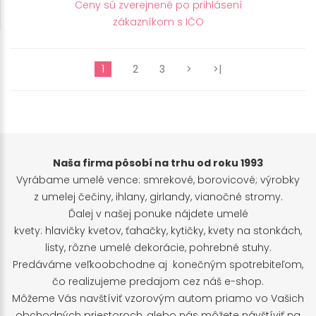
Ceny sú zverejnené po prihlásení
zákazníkom s IČO
1
2
3
>
>|
Naša firma pôsobí na trhu od roku 1993
Vyrábame umelé vence: smrekové, borovicové; výrobky
z umelej čečiny, ihlany, girlandy, vianočné stromy.
Ďalej v našej ponuke nájdete umelé
kvety: hlavičky kvetov, ťahačky, kytičky, kvety na stonkách,
listy, rôzne umelé dekorácie, pohrebné stuhy.
Predáváme veľkoobchodne aj konečným spotrebiteľom,
čo realizujeme predajom cez náš e-shop.
Môžeme Vás navštíviť vzorovým autom priamo vo Vašich
obchodných priestoroch, alebo nás môžete návštíviť na