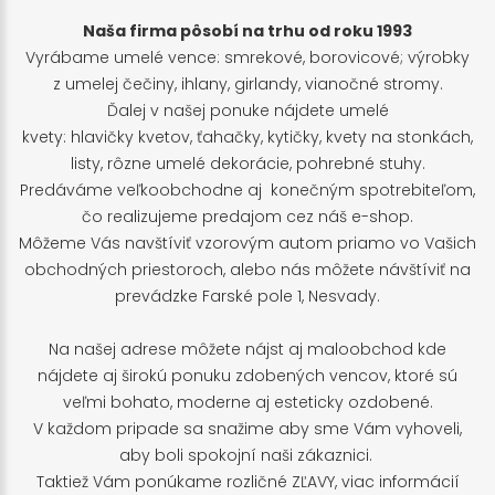
Naša firma pôsobí na trhu od roku 1993
Vyrábame umelé vence: smrekové, borovicové; výrobky
z umelej čečiny, ihlany, girlandy, vianočné stromy.
Ďalej v našej ponuke nájdete umelé
kvety: hlavičky kvetov, ťahačky, kytičky, kvety na stonkách,
listy, rôzne umelé dekorácie, pohrebné stuhy.
Predáváme veľkoobchodne aj konečným spotrebiteľom,
čo realizujeme predajom cez náš e-shop.
Môžeme Vás navštíviť vzorovým autom priamo vo Vašich
obchodných priestoroch, alebo nás môžete návštíviť na
prevádzke Farské pole 1, Nesvady.
Na našej adrese môžete nájst aj maloobchod kde
nájdete aj širokú ponuku zdobených vencov, ktoré sú
veľmi bohato, moderne aj esteticky ozdobené.
V každom pripade sa snažime aby sme Vám vyhoveli,
aby boli spokojní naši zákaznici.
Taktiež Vám ponúkame rozličné ZĽAVY, viac informácií