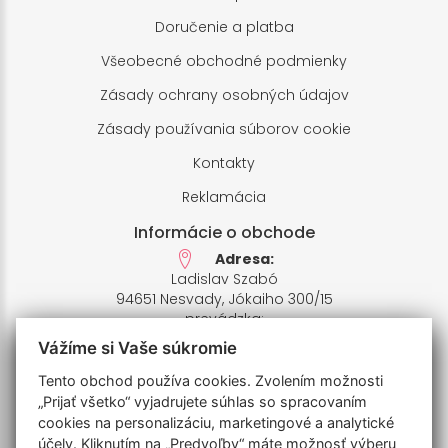
Doručenie a platba
Všeobecné obchodné podmienky
Zásady ochrany osobných údajov
Zásady používania súborov cookie
Kontakty
Reklamácia
Informácie o obchode
Adresa:
Ladislav Szabó
94651 Nesvady, Jókaiho 300/15
prevádzka:
94651 Nesvady,Farské pole 1
Vážíme si Vaše súkromie
IČO: 33658412,
IČ DPH: SK1020426935
Tento obchod používa cookies. Zvolením možnosti
Bankový účet:
„Prijať všetko“ vyjadrujete súhlas so spracovaním
SK7811110000006770201009
cookies na personalizáciu, marketingové a analytické
IBAN: UNCRSKBX
účely. Kliknutím na „Predvoľby“ máte možnosť výberu