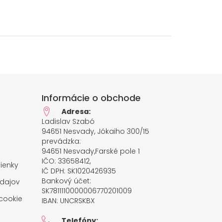
Informácie o obchode
Adresa:
Ladislav Szabó
94651 Nesvady, Jókaiho 300/15
prevádzka:
94651 Nesvady,Farské pole 1
IČO: 33658412,
ienky
IČ DPH: SK1020426935
Bankový účet:
dajov
SK7811110000006770201009
cookie
IBAN: UNCRSKBX
Telefóny: