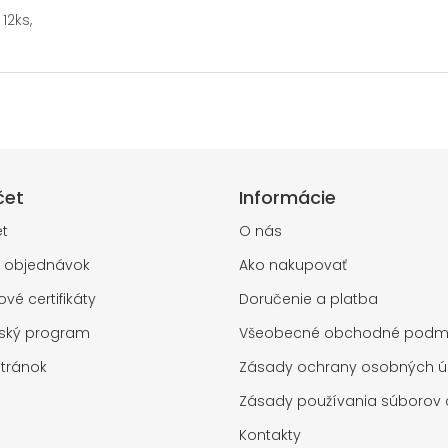
12ks,
čet
Informácie
t
O nás
a objednávok
Ako nakupovať
vé certifikáty
Doručenie a platba
rský program
Všeobecné obchodné podm
tránok
Zásady ochrany osobných ú
Zásady používania súborov 
Kontakty