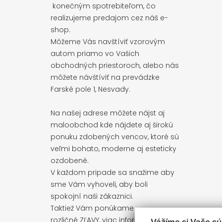
konečným spotrebiteľom, čo
realizujeme predajom cez náš e-
shop.
Môžeme Vás navštíviť vzorovým
autom priamo vo Vašich
obchodných priestoroch, alebo nás
môžete návštíviť na prevádzke
Farské pole 1, Nesvady.
Na našej adrese môžete nájst aj
maloobchod kde nájdete aj širokú
ponuku zdobených vencov, ktoré sú
veľmi bohato, moderne aj esteticky
ozdobené.
V každom pripade sa snažime aby
sme Vám vyhoveli, aby boli
spokojní naši zákaznici.
Taktiež Vám ponúkame
rozličné ZĽAVY, viac informácií
Vážíme si Vaše s