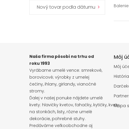
Balenie 
Nový tovar podla dátumu
Môj ú
Naša firma pôsobí na trhu od
roku 1993
Môj úče
Vyrábame umelé vence: smrekové,
Históri
borovicové; výrobky z umelej
čečiny, ihlany, girlandy, vianočné
Darčeko
stromy.
Partne
Ďalej v našej ponuke nájdete umelé
kvety: hlavičky kvetov, ťahačky, kytičky, kvety
Mapa s
na stonkách, listy, rôzne umelé
dekorácie, pohrebné stuhy.
Predáváme veľkoobchodne aj