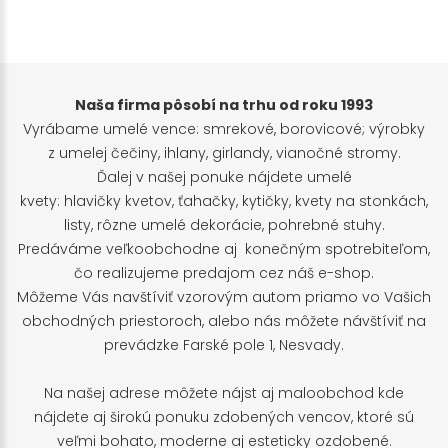
Naša firma pôsobí na trhu od roku 1993
Vyrábame umelé vence: smrekové, borovicové; výrobky
z umelej čečiny, ihlany, girlandy, vianočné stromy.
Ďalej v našej ponuke nájdete umelé
kvety: hlavičky kvetov, ťahačky, kytičky, kvety na stonkách,
listy, rôzne umelé dekorácie, pohrebné stuhy.
Predáváme veľkoobchodne aj konečným spotrebiteľom,
čo realizujeme predajom cez náš e-shop.
Môžeme Vás navštíviť vzorovým autom priamo vo Vašich
obchodných priestoroch, alebo nás môžete návštíviť na
prevádzke Farské pole 1, Nesvady.
Na našej adrese môžete nájst aj maloobchod kde
nájdete aj širokú ponuku zdobených vencov, ktoré sú
veľmi bohato, moderne aj esteticky ozdobené.