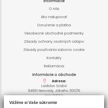
Informácie
O nás
Ako nakupovať
Doručenie a platba
Všeobecné obchodné podmienky
Zásady ochrany osobných údajov
Zásady používania súborov cookie
Kontakty
Reklamácia
Informácie o obchode
Adresa:
Ladislav Szabó
94651 Nesvady, Jókaiho 300/15
prevádzka:
94651 Nesvady,Farské pole 1
Vážíme si Vaše súkromie
IČO: 33658412,