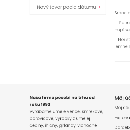
Nový tovar podla dátumu
Srdce 
Ponuká
napísa
Florist
jemne lí
Môj ú
Naša firma pôsobí na trhu od
roku 1993
Môj úče
Vyrábame umelé vence: smrekové,
Históri
borovicové; výrobky z umelej
čečiny, ihlany, girlandy, vianočné
Darčeko