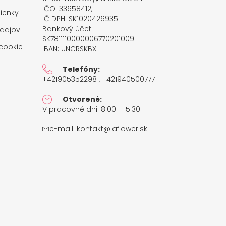
IČO: 33658412,
ienky
IČ DPH: SK1020426935
Bankový účet:
dajov
SK7811110000006770201009
cookie
IBAN: UNCRSKBX
Telefóny:
+421905352298 , +421940500777
Otvorené:
V pracovné dni: 8:00 - 15:30
e-mail:
kontakt@laflower.sk