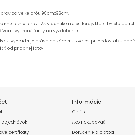
borovica velké drôt, 98cmx98cm,
me rôzné farby! Ak v ponuke nie sú farby, ktoré by ste pot
ť Vami vybrané farby na vyzdobenie.
ka si vyhradzuje právo na zámenu kvetov pri nedostatku dané
šiť od pridanej fotky.
čet
Informácie
t
O nás
a objednávok
Ako nakupovať
vé certifikáty
Doručenie a platba