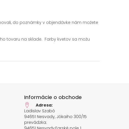
rebovali, do poznámky v objendávke nám možete
ho tovaru na sklade. Farby kvetov sa možu
Informácie o obchode
Adresa:
Ladislav Szabó
94651 Nesvady, Jókaiho 300/15
prevádzka:
94651 Nesvady,Farské pole 1