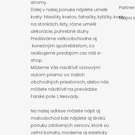
stromy.
Partne
Ďalej v našej ponuke nájdete umelé
kvety: hlavičky kvetov, ťahačky, kytičky, kvety
Mapa s
na stonkách, listy, rôzne umelé
dekorácie, pohrebné stuhy.
Predáváme veľkoobchodne aj
konečným spotrebiteľom, čo
realizujeme predajom cez náš e-
shop.
Môžeme Vás navštíviť vzorovým
autom priamo vo Vašich
obchodných priestoroch, alebo nás
môžete návštíviť na prevádzke
Farské pole 1, Nesvady.
Na našej adrese môžete nájst aj
maloobchod kde nájdete aj širokú
ponuku zdobených vencov, ktoré sú
veľmi bohato, moderne aj esteticky