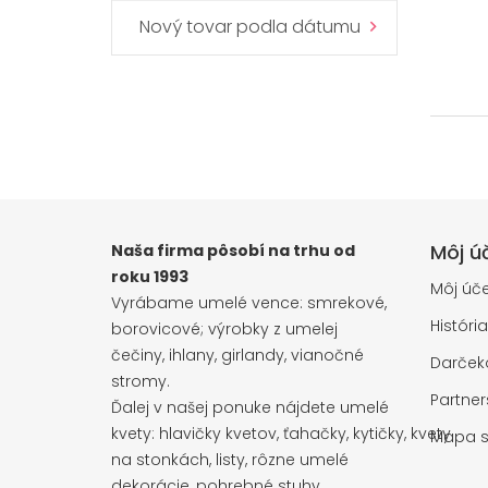
Nový tovar podla dátumu
Môj ú
Naša firma pôsobí na trhu od
roku 1993
Môj úče
Vyrábame umelé vence: smrekové,
Históri
borovicové; výrobky z umelej
čečiny, ihlany, girlandy, vianočné
Darčeko
stromy.
Partne
Ďalej v našej ponuke nájdete umelé
kvety: hlavičky kvetov, ťahačky, kytičky, kvety
Mapa s
na stonkách, listy, rôzne umelé
dekorácie, pohrebné stuhy.