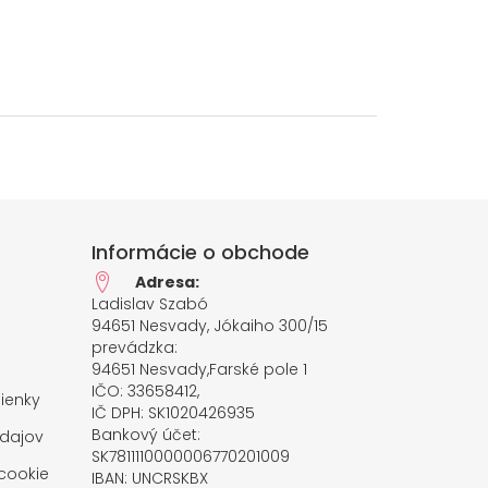
Informácie o obchode
Adresa:
Ladislav Szabó
94651 Nesvady, Jókaiho 300/15
prevádzka:
94651 Nesvady,Farské pole 1
IČO: 33658412,
ienky
IČ DPH: SK1020426935
Bankový účet:
dajov
SK7811110000006770201009
cookie
IBAN: UNCRSKBX