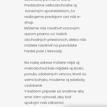
Predáváme veľkoobchodne aj
konečným spotrebiteľom, čo
realizujeme predajom cez náš e-
shop.
Môžeme Vás navštíviť vzorovým
autom priamo vo Vašich
obchodných priestoroch, alebo nás
môžete návštíviť na prevádzke
Farské pole 1, Nesvady.
Na našej adrese môžete nájst aj
maloobchod kde nájdete aj širokú
ponuku zdobených vencov, ktoré sú
veľmi bohato, moderne aj esteticky
ozdobené.
V každom pripade sa snažime aby
sme Vám vyhoveli, aby boli
spokojní naši zákaznici.