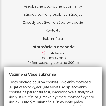
Všeobecné obchodné podmienky
Zásady ochrany osobných údajov
Zásady používania súborov cookie
Kontakty
Reklamácia
Informácie o obchode
Adresa:
Ladislav Szabó
94651 Nesvady, Jókaiho 300/15
prevádzka:
94651 Nesvady,Farské pole 1
Vážíme si Vaše súkromie
IČO: 33658412,
IČ DPH: SK1020426935
Tento obchod používa cookies. Zvolením možnosti
Bankový účet:
„Prijať všetko“ vyjadrujete súhlas so spracovaním
SK7811110000006770201009
cookies na personalizáciu, marketingové a analytické
IBAN: UNCRSKBX
účely. Kliknutím na „Predvoľby“ máte možnosť výberu
účelov, s ktorými súhlasíte. Súhlas máte právo
Telefóny: