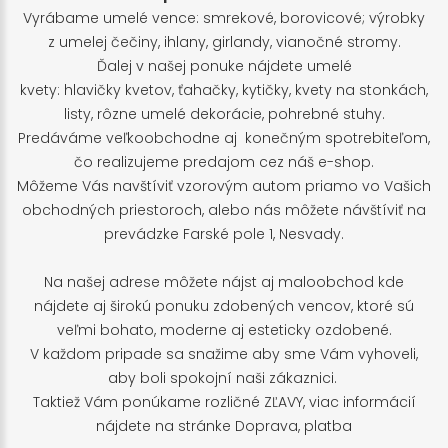
Vyrábame umelé vence: smrekové, borovicové; výrobky
z umelej čečiny, ihlany, girlandy, vianočné stromy.
Ďalej v našej ponuke nájdete umelé
kvety: hlavičky kvetov, ťahačky, kytičky, kvety na stonkách,
listy, rôzne umelé dekorácie, pohrebné stuhy.
Predáváme veľkoobchodne aj konečným spotrebiteľom,
čo realizujeme predajom cez náš e-shop.
Môžeme Vás navštíviť vzorovým autom priamo vo Vašich
obchodných priestoroch, alebo nás môžete návštíviť na
prevádzke Farské pole 1, Nesvady.
Na našej adrese môžete nájst aj maloobchod kde
nájdete aj širokú ponuku zdobených vencov, ktoré sú
veľmi bohato, moderne aj esteticky ozdobené.
V každom pripade sa snažime aby sme Vám vyhoveli,
aby boli spokojní naši zákaznici.
Taktiež Vám ponúkame rozličné ZĽAVY, viac informácií
nájdete na stránke
Doprava, platba