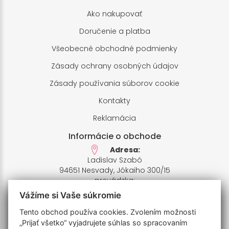
Ako nakupovať
Doručenie a platba
Všeobecné obchodné podmienky
Zásady ochrany osobných údajov
Zásady používania súborov cookie
Kontakty
Reklamácia
Informácie o obchode
Adresa:
Ladislav Szabó
94651 Nesvady, Jókaiho 300/15
prevádzka:
94651 Nesvady,Farské pole 1
Vážíme si Vaše súkromie
IČO: 33658412,
IČ DPH: SK1020426935
Tento obchod používa cookies. Zvolením možnosti
Bankový účet:
„Prijať všetko“ vyjadrujete súhlas so spracovaním