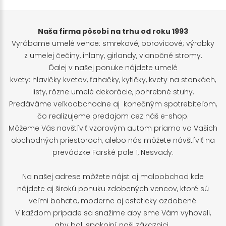
Naša firma pôsobí na trhu od roku 1993
Vyrábame umelé vence: smrekové, borovicové; výrobky
z umelej čečiny, ihlany, girlandy, vianočné stromy.
Ďalej v našej ponuke nájdete umelé
kvety: hlavičky kvetov, ťahačky, kytičky, kvety na stonkách,
listy, rôzne umelé dekorácie, pohrebné stuhy.
Predáváme veľkoobchodne aj konečným spotrebiteľom,
čo realizujeme predajom cez náš e-shop.
Môžeme Vás navštíviť vzorovým autom priamo vo Vašich
obchodných priestoroch, alebo nás môžete návštíviť na
prevádzke Farské pole 1, Nesvady.
Na našej adrese môžete nájst aj maloobchod kde
nájdete aj širokú ponuku zdobených vencov, ktoré sú
veľmi bohato, moderne aj esteticky ozdobené.
V každom pripade sa snažime aby sme Vám vyhoveli,
aby boli spokojní naši zákaznici.