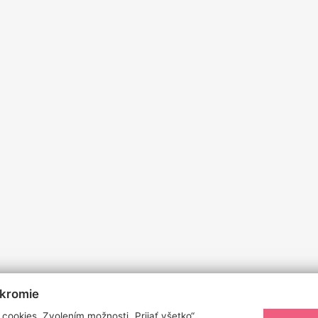
úkromie
cookies. Zvolením možnosti „Prijať všetko“