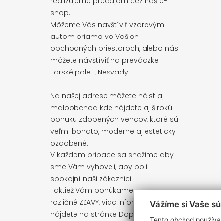
realizujeme predajom cez náš e-
shop.
Môžeme Vás navštíviť vzorovým
autom priamo vo Vašich
obchodných priestoroch, alebo nás
môžete návštíviť na prevádzke
Farské pole 1, Nesvady.
Na našej adrese môžete nájst aj
maloobchod kde nájdete aj širokú
ponuku zdobených vencov, ktoré sú
veľmi bohato, moderne aj esteticky
ozdobené.
V každom pripade sa snažime aby
sme Vám vyhoveli, aby boli
spokojní naši zákaznici.
Taktiež Vám ponúkame
rozličné ZĽAVY, viac informácií
Vážíme si Vaše s
nájdete na stránke
Doprava, platba
Tento obchod používa 