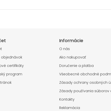
čet
Informácie
t
O nás
a objednávok
Ako nakupovať
vé certifikáty
Doručenie a platba
rský program
Všeobecné obchodné podm
tránok
Zásady ochrany osobných ú
Zásady používania súborov 
Kontakty
Reklamácia