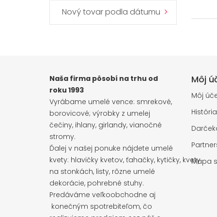
Nový tovar podla dátumu
Môj ú
Naša firma pôsobí na trhu od
roku 1993
Môj úče
Vyrábame umelé vence: smrekové,
Históri
borovicové; výrobky z umelej
čečiny, ihlany, girlandy, vianočné
Darčeko
stromy.
Partne
Ďalej v našej ponuke nájdete umelé
kvety: hlavičky kvetov, ťahačky, kytičky, kvety
Mapa s
na stonkách, listy, rôzne umelé
dekorácie, pohrebné stuhy.
Predáváme veľkoobchodne aj
konečným spotrebiteľom, čo