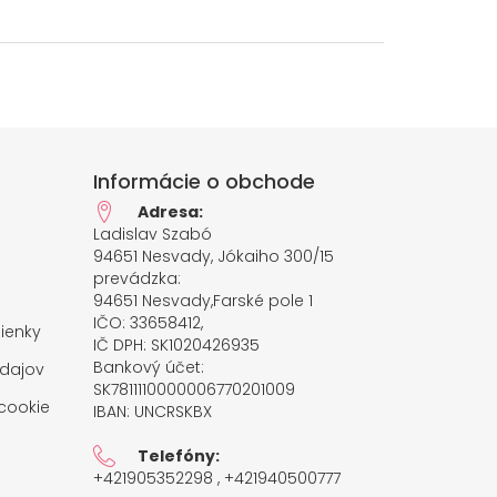
Informácie o obchode
Adresa:
Ladislav Szabó
94651 Nesvady, Jókaiho 300/15
prevádzka:
94651 Nesvady,Farské pole 1
IČO: 33658412,
ienky
IČ DPH: SK1020426935
Bankový účet:
dajov
SK7811110000006770201009
cookie
IBAN: UNCRSKBX
Telefóny:
+421905352298 , +421940500777