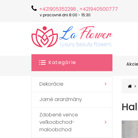
+421905352298 , +421940500777
v pracovné dni 8:00 - 15:30
Kategórie
Akci
Dekorácie
Jarné aranžmány
Hal
Zdobené vence
veľkoobchod-
maloobchod