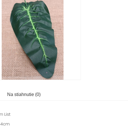
Na stiahnutie (0)
m List
64cm