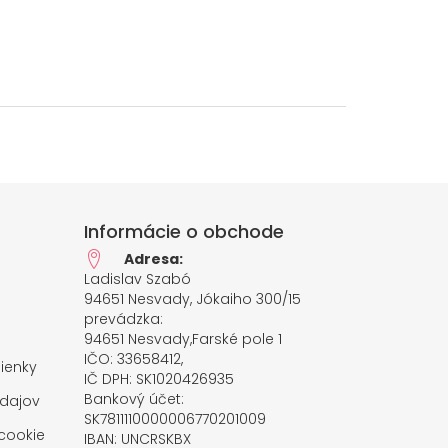
Informácie o obchode
Adresa:
Ladislav Szabó
94651 Nesvady, Jókaiho 300/15
prevádzka:
94651 Nesvady,Farské pole 1
IČO: 33658412,
ienky
IČ DPH: SK1020426935
Bankový účet:
dajov
SK7811110000006770201009
cookie
IBAN: UNCRSKBX