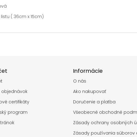
ová
 listu ( 36cm x 15cm)
čet
Informácie
t
O nás
a objednávok
Ako nakupovať
vé certifikáty
Doručenie a platba
rský program
Všeobecné obchodné podm
tránok
Zásady ochrany osobných ú
Zásady používania súborov 