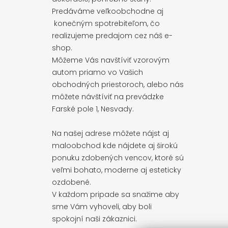
Predáváme veľkoobchodne aj
konečným spotrebiteľom, čo
realizujeme predajom cez náš e-
shop.
Môžeme Vás navštíviť vzorovým
autom priamo vo Vašich
obchodných priestoroch, alebo nás
môžete návštíviť na prevádzke
Farské pole 1, Nesvady.
Na našej adrese môžete nájst aj
maloobchod kde nájdete aj širokú
ponuku zdobených vencov, ktoré sú
veľmi bohato, moderne aj esteticky
ozdobené.
V každom pripade sa snažime aby
sme Vám vyhoveli, aby boli
spokojní naši zákaznici.