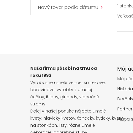
1 stonk
Nový tovar podla dátumu
Veľkosť
Môj ú
Naša firma pôsobí na trhu od
roku 1993
Môj úče
Vyrábame umelé vence: smrekové,
Históri
borovicové; výrobky z umelej
čečiny, ihlany, girlandy, vianočné
Darčeko
stromy.
Partne
Ďalej v našej ponuke nájdete umelé
kvety: hlavičky kvetov, ťahačky, kytičky, kvety
Mapa s
na stonkách, listy, rôzne umelé
dekorácie, pohrebné stuhy.