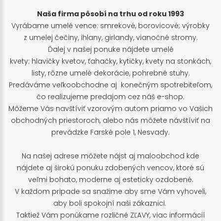
Naša firma pôsobí na trhu od roku 1993
Vyrábame umelé vence: smrekové, borovicové; výrobky
z umelej čečiny, ihlany, girlandy, vianočné stromy.
Ďalej v našej ponuke nájdete umelé
kvety: hlavičky kvetov, ťahačky, kytičky, kvety na stonkách,
listy, rôzne umelé dekorácie, pohrebné stuhy.
Predáváme veľkoobchodne aj konečným spotrebiteľom,
čo realizujeme predajom cez náš e-shop.
Môžeme Vás navštíviť vzorovým autom priamo vo Vašich
obchodných priestoroch, alebo nás môžete návštíviť na
prevádzke Farské pole 1, Nesvady.
Na našej adrese môžete nájst aj maloobchod kde
nájdete aj širokú ponuku zdobených vencov, ktoré sú
veľmi bohato, moderne aj esteticky ozdobené.
V každom pripade sa snažime aby sme Vám vyhoveli,
aby boli spokojní naši zákaznici.
Taktiež Vám ponúkame rozličné ZĽAVY, viac informácií