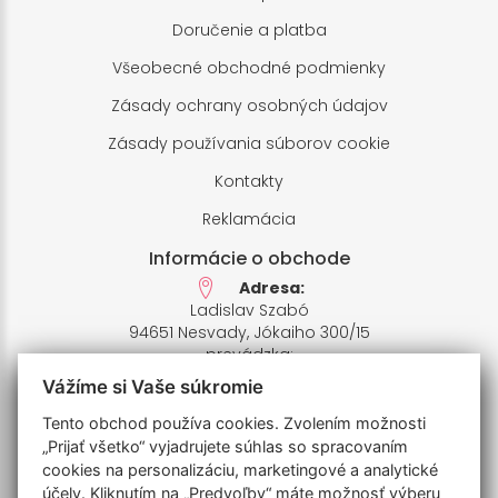
Doručenie a platba
Všeobecné obchodné podmienky
Zásady ochrany osobných údajov
Zásady používania súborov cookie
Kontakty
Reklamácia
Informácie o obchode
Adresa:
Ladislav Szabó
94651 Nesvady, Jókaiho 300/15
prevádzka:
94651 Nesvady,Farské pole 1
Vážíme si Vaše súkromie
IČO: 33658412,
IČ DPH: SK1020426935
Tento obchod používa cookies. Zvolením možnosti
Bankový účet:
„Prijať všetko“ vyjadrujete súhlas so spracovaním
SK7811110000006770201009
cookies na personalizáciu, marketingové a analytické
IBAN: UNCRSKBX
účely. Kliknutím na „Predvoľby“ máte možnosť výberu