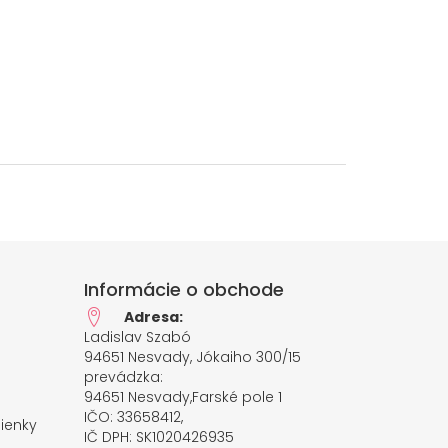
Informácie o obchode
Adresa:
Ladislav Szabó
94651 Nesvady, Jókaiho 300/15
prevádzka:
94651 Nesvady,Farské pole 1
IČO: 33658412,
ienky
IČ DPH: SK1020426935