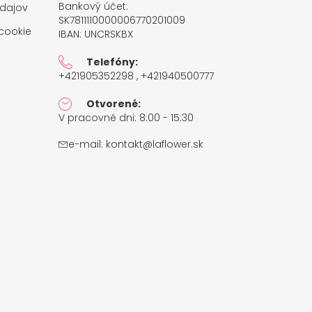
Bankový účet:
dajov
SK7811110000006770201009
cookie
IBAN: UNCRSKBX
Telefóny:
+421905352298 , +421940500777
Otvorené:
V pracovné dni: 8:00 - 15:30
e-mail:
kontakt@laflower.sk