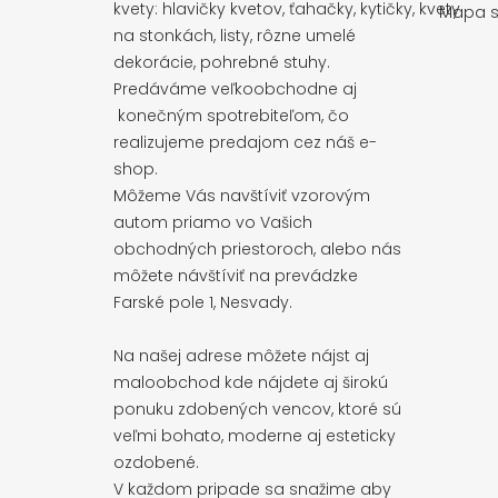
kvety: hlavičky kvetov, ťahačky, kytičky, kvety
Mapa s
na stonkách, listy, rôzne umelé
dekorácie, pohrebné stuhy.
Predáváme veľkoobchodne aj
konečným spotrebiteľom, čo
realizujeme predajom cez náš e-
shop.
Môžeme Vás navštíviť vzorovým
autom priamo vo Vašich
obchodných priestoroch, alebo nás
môžete návštíviť na prevádzke
Farské pole 1, Nesvady.
Na našej adrese môžete nájst aj
maloobchod kde nájdete aj širokú
ponuku zdobených vencov, ktoré sú
veľmi bohato, moderne aj esteticky
ozdobené.
V každom pripade sa snažime aby