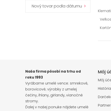
Nový tovar podla dátumu
Klemati
Veľkosť
Kartón 
Môj ú
Naša firma pôsobí na trhu od
roku 1993
Môj úče
Vyrábame umelé vence: smrekové,
Históri
borovicové; výrobky z umelej
čečiny, ihlany, girlandy, vianočné
Darčeko
stromy.
Partne
Ďalej v našej ponuke nájdete umelé