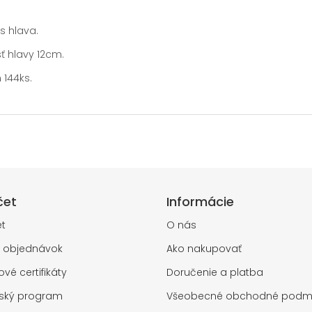
s hlava.
 hlavy 12cm.
144ks.
čet
Informácie
t
O nás
a objednávok
Ako nakupovať
vé certifikáty
Doručenie a platba
rský program
Všeobecné obchodné podm