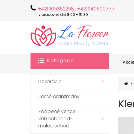
+421905352298 , +421940500777
v pracovné dni 8:00 - 15:30
Kategórie
Akci
Dekorácie
Jarné aranžmány
Kle
Zdobené vence
veľkoobchod-
maloobchod