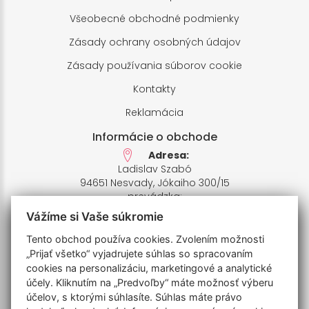
Všeobecné obchodné podmienky
Zásady ochrany osobných údajov
Zásady používania súborov cookie
Kontakty
Reklamácia
Informácie o obchode
Adresa:
Ladislav Szabó
94651 Nesvady, Jókaiho 300/15
prevádzka:
94651 Nesvady,Farské pole 1
Vážíme si Vaše súkromie
IČO: 33658412,
IČ DPH: SK1020426935
Tento obchod používa cookies. Zvolením možnosti
Bankový účet:
„Prijať všetko“ vyjadrujete súhlas so spracovaním
SK7811110000006770201009
cookies na personalizáciu, marketingové a analytické
IBAN: UNCRSKBX
účely. Kliknutím na „Predvoľby“ máte možnosť výberu
účelov, s ktorými súhlasíte. Súhlas máte právo
Telefóny: