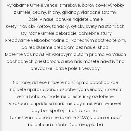
Vyrábame umelé vence: smrekové, borovicové; výrobky
z umelej čečiny, ihlany, girlandy, vianočné stromy.
Ďalej v našej ponuke nájdete umelé
kvety: hlavičky kvetov, ťahačky, kytičky, kvety na stonkách,
listy, rôzne umelé dekorácie, pohrebné stuhy.
Predáváme veľkoobchodne aj konečným spotrebiteľom,
čo realizujeme predajom cez náš e-shop.
Môžeme Vás navštíviť vzorovým autom priamo vo Vašich
obchodných priestoroch, alebo nás môžete návštíviť na
prevádzke Farské pole 1, Nesvady.
Na našej adrese môžete nájst aj maloobchod kde
nájdete aj širokú ponuku zdobených vencov, ktoré sú
veľmi bohato, moderne aj esteticky ozdobené.
V každom pripade sa snažime aby sme Vám vyhoveli,
aby boli spokojní naši zákaznici.
Taktiež Vám ponúkame rozličné ZĽAVY, viac informácií
nájdete na stránke
Doprava, platba