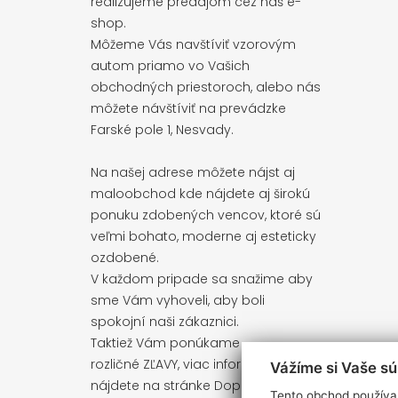
realizujeme predajom cez náš e-
shop.
Môžeme Vás navštíviť vzorovým
autom priamo vo Vašich
obchodných priestoroch, alebo nás
môžete návštíviť na prevádzke
Farské pole 1, Nesvady.
Na našej adrese môžete nájst aj
maloobchod kde nájdete aj širokú
ponuku zdobených vencov, ktoré sú
veľmi bohato, moderne aj esteticky
ozdobené.
V každom pripade sa snažime aby
sme Vám vyhoveli, aby boli
spokojní naši zákaznici.
Taktiež Vám ponúkame
rozličné ZĽAVY, viac informácií
Vážíme si Vaše s
nájdete na stránke
Doprava, platba
Tento obchod používa 