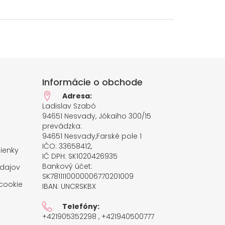
Informácie o obchode
Adresa:
Ladislav Szabó
94651 Nesvady, Jókaiho 300/15
prevádzka:
94651 Nesvady,Farské pole 1
IČO: 33658412,
ienky
IČ DPH: SK1020426935
Bankový účet:
dajov
SK7811110000006770201009
cookie
IBAN: UNCRSKBX
Telefóny:
+421905352298 , +421940500777