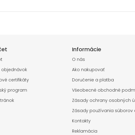
čet
Informácie
t
O nás
a objednávok
Ako nakupovať
vé certifikáty
Doručenie a platba
rský program
Všeobecné obchodné podm
tránok
Zásady ochrany osobných ú
Zásady používania súborov 
Kontakty
Reklamácia