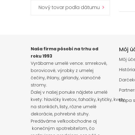
Nový tovar podla dátumu
Môj ú
Naša firma pôsobí na trhu od
roku 1993
Môj úče
Vyrábame umelé vence: smrekové,
Históri
borovicové; výrobky z umelej
čečiny, ihlany, girlandy, vianočné
Darčeko
stromy.
Partne
Ďalej v našej ponuke nájdete umelé
kvety: hlavičky kvetov, ťahačky, kytičky, kvety
Mapa s
na stonkách, listy, rôzne umelé
dekorácie, pohrebné stuhy.
Predáváme veľkoobchodne aj
konečným spotrebiteľom, čo