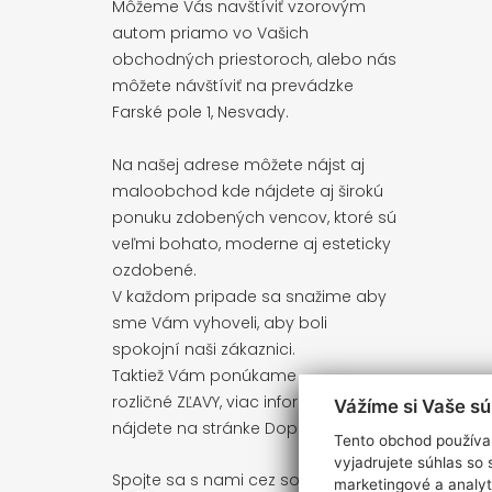
Môžeme Vás navštíviť vzorovým
autom priamo vo Vašich
obchodných priestoroch, alebo nás
môžete návštíviť na prevádzke
Farské pole 1, Nesvady.
Na našej adrese môžete nájst aj
maloobchod kde nájdete aj širokú
ponuku zdobených vencov, ktoré sú
veľmi bohato, moderne aj esteticky
ozdobené.
V každom pripade sa snažime aby
sme Vám vyhoveli, aby boli
spokojní naši zákaznici.
Taktiež Vám ponúkame
rozličné ZĽAVY, viac informácií
Vážíme si Vaše s
nájdete na stránke
Doprava, platba
Tento obchod používa 
vyjadrujete súhlas so
Spojte sa s nami cez sociálne siete
marketingové a analyt