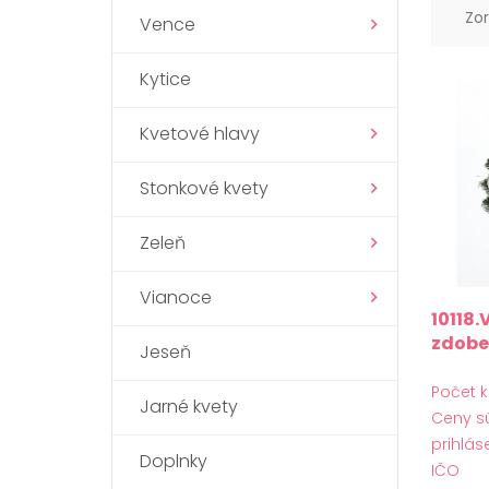
Zor
Vence
Kytice
Kvetové hlavy
Stonkové kvety
Zeleň
Vianoce
10118.
zdobe
Jeseň
Počet k
Jarné kvety
Ceny s
prihlás
Doplnky
IČO