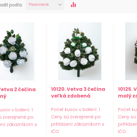
adiť podľa:
Predvolené
10120. Vetva 3 čečina
10125. 
Vetva 2 čečina
veľká zdobená
malý z
ný
Počet kusov v balení: 1
Počet ku
usov v balení: 1
Ceny sú zverejnené po
Ceny sú
ú zverejnené po
prihlásení zákazníkom s
prihláse
ení zákazníkom s
IČO
IČO