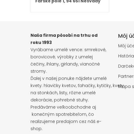
Farské pole 1, 94 651 Nesvady
Môj ú
Naša firma pôsobí na trhu od
roku 1993
Môj úče
Vyrábame umelé vence: smrekové,
Históri
borovicové; výrobky z umelej
čečiny, ihlany, girlandy, vianočné
Darčeko
stromy.
Partne
Ďalej v našej ponuke nájdete umelé
kvety: hlavičky kvetov, ťahačky, kytičky, kvety
Mapa s
na stonkách, listy, rôzne umelé
dekorácie, pohrebné stuhy.
Predáváme veľkoobchodne aj
konečným spotrebiteľom, čo
realizujeme predajom cez náš e-
shop.