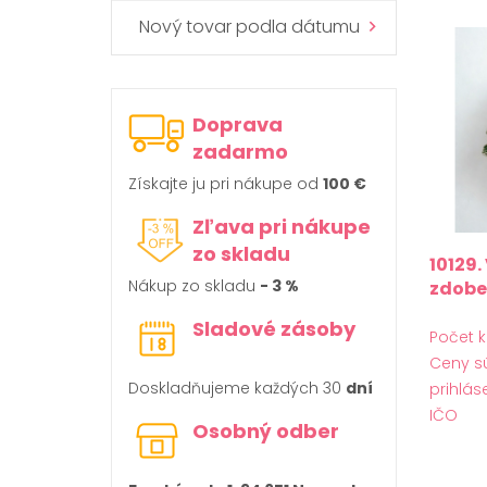
Nový tovar podla dátumu
Doprava
zadarmo
Získajte ju pri nákupe od
100 €
Zľava pri nákupe
zo skladu
10129.
Nákup zo skladu
- 3 %
zdob
Sladové zásoby
Počet k
Ceny s
Doskladňujeme každých 30
dní
prihlás
IČO
Osobný odber