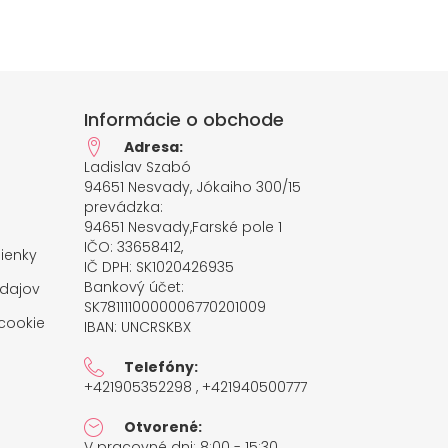
Informácie o obchode
Adresa:
Ladislav Szabó
94651 Nesvady, Jókaiho 300/15
prevádzka:
94651 Nesvady,Farské pole 1
IČO: 33658412,
ienky
IČ DPH: SK1020426935
Bankový účet:
dajov
SK7811110000006770201009
cookie
IBAN: UNCRSKBX
Telefóny:
+421905352298 , +421940500777
Otvorené:
V pracovné dni: 8:00 - 15:30