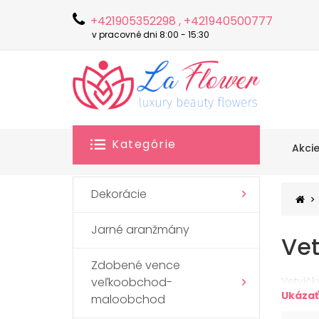
+421905352298 , +421940500777
v pracovné dni 8:00 - 15:30
Kategórie
Akci
Dekorácie
Jarné aranžmány
Vet
Zdobené vence
veľkoobchod-
Vetvičk
Ukázať
maloobchod